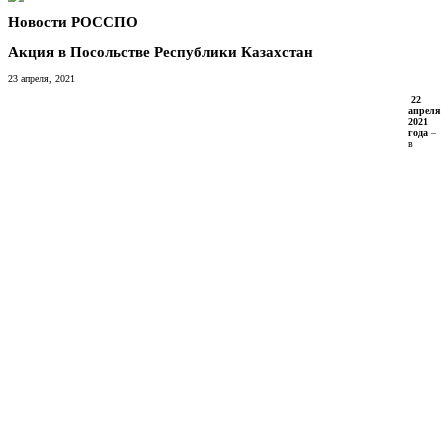
Новости РОССПО
Акция в Посольстве Республики Казахстан
23 апреля, 2021
22
апреля
2021
года
–
в