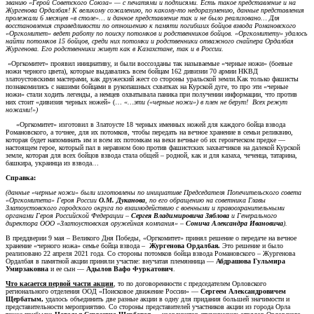
званию «Герой Советского Союза» — с печатями и подписями. Есть такое представление и на
Жургенова Ордалбая!
К великому сожалению, по какому-то недоразумению, данные представления
пролежали 6 месяцев «в столе»… и данное представление так и не было реализовано… Для
восстановления справедливости по отношению к памяти погибших бойцов взвода Романовского
«Оргкомитет» ведет работу по поиску потомков и родственников бойцов. «Оргкомитету» удалось
найти потомков 15 бойцов, среди них потомки и родственники отважного снайпера Ордалбая
Жургенова. Его родственники живут как в Казахстане, так и в России.
«Оргкомитет» проявил инициативу, и были воссозданы так называемые «черные ножи» (боевые
ножи черного цвета), которые выдавались всем бойцам 162 дивизии 70 армии НКВД
златоустовскими мастерами, как дружеский жест со стороны уральской земли.Как только фашисты
познакомились с нашими бойцами в рукопашных схватках на Курской дуге, то про эти «черные
ножи» стали ходить легенды, а немцев охватывала паника при получении информации, что против
них стоит «дивизия черных ножей» (…
«…эти («черные ножи») в плен не берут! Всех режут
ножами!»)
«Оргкомитет» изготовил в Златоусте 18 черных именных ножей для каждого бойца взвода
Романовского, а точнее, для их потомков, чтобы передать на вечное хранение в семьи реликвию,
которая будет напоминать им и всем их потомкам на веки вечные об их героическом предке —
настоящем герое, который пал в неравном бою против фашистских захватчиков на далекой Курской
земле, которая для всех бойцов взвода стала общей – родной, как и для казаха, чеченца, татарина,
башкира, украинца из взвода…
Справка:
(данные «черные ножи» были изготовлены по инициативе Председателя Попечительского совета
«Оргкомитета» Героя России
О.М. Дуканова
, по его обращению на советника Главы
Златоустовского городского округа по взаимодействию с военными и правоохранительными
органами Героя Российской Федерации –
Сергея Владимировича Зяблова
и Генерального
директора ООО «Златоустовская оружейная компания» –
Сонича Александра Ивановича
).
В преддверии 9 мая – Великого Дня Победы, «Оргкомитет» принял решение о передаче на вечное
хранение «черного ножа» семье бойца взвода –
Жургенова Ордалбая.
Это решение и было
реализовано 22 апреля 2021 года. Со стороны потомков бойца взвода Романовского – Жургенова
Ордалбая в памятной акции приняли участие: внучатая племянница —
Абдрашова Гульмира
Умирзаковна
и ее сын —
Адылов Вафо Фуркатович
.
Что касается первой части акции
, то по договоренности с председателем Орловского
регионального отделения ООД «Поисковое движение России» —
Сергеем Александровичем
Щербатым,
удалось объединить две разные акции в одну для придания большей значимости и
представительности мероприятию. Со стороны представителей участников акции из города Орла