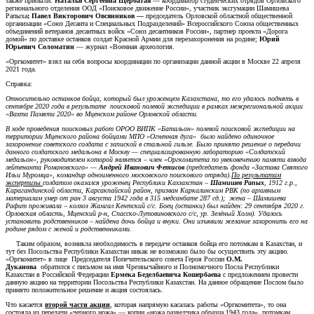
также прибыли:
Наталья Сергеевна
Щербатая
— координатор студенческих отрядов Орловского
регионального отделения ООД «Поисковое движение России», участник эксгумации Шамишева
Рапыха
; Павел Викторович Овсянников —
председатель Орловской областной общественной
организации «Союз Десанта и Специальных Подразделений» Всероссийского Союза общественных
объединений ветеранов десантных войск «Союз десантников России», партнер проекта «Дорога
домой» по доставке останков солдат Красной Армии для перезахоронения на родине;
Юрий
Юрьевич Соломатин
— журнал «Военная археология.
«Оргкомитет» взял на себя вопросы координации по организации данной акции в Москве 22 апреля
2021 года.
Справка:
Относительно останков бойца, который был уроженцем Казахстана, то его удалось поднять в
сентябре 2020 года в результате поисковой полевой экспедиции в рамках межрегиональной акции
«Вахта Памяти 2020» во Мценском районе Орловской области.
В ходе проведения поисковых работ ОРОО ВИПК «Батальон» полевой поисковой экспедиции на
территории Мценского района бойцами МПО «Огненная дуга» было найдено одиночное
захоронение советского солдата с запиской в стальной гильзе. Было принято решение о передачи
данного солдатского медальона в Москву — специализированную лабораторию «Солдатский
медальон», руководителем которой является – член «Оргкомитета по увековечению памяти взвода
лейтенанта Романовского» —
Андрей Иванович Фетисов
(председатель фонда «Застава Святого
Ильи Муромца», командир одноименного московского поискового отряда).
По результатам
экспертизы
солдатом оказался уроженец Республики Кахзахстан –
Шамишев Рапых
, 1912 г.р.,
Карагандинской области, Карсакпайский район, призван Каркалинским РВК (по архивным
материалам умер от ран 3 августа 1942 года в 315 медсанбате 287 сд.); жена – Шамишева
Рафит проживала – колхоз Жамгал Кентский с/с. Боец (останки) был найден: 29 сентября 2020 г.
Орловская область, Мценский р-н, Спасско-Лутовиновского с/с, ур. Зелёный Холм). Удалось
установить родственников – найдена дочь бойца и внуки. Они изъявили желание захоронить его на
родине рядом с женой и родственниками.
Таким образом, возникла необходимость в передаче останков бойца его потомкам в Казахстан, и
тут без Посольства Республики Казахстан никак не возможно было бы осуществить эту акцию.
«Оргкомитет» в лице Председателя Попечительского совета Героя России
О.М.
Дуканова
обратился с письмом на имя Чрезвычайного и Полномочного Посла Республики
Казахстан в Российской Федерации
Ермека Беделбаевича Кошербаева
с предложением провести
данную акцию на территории Посольства Республики Казахстан. На данное обращение Послом было
принято положительное решение и акция состоялась.
Что касается
второй части акции
, которая напрямую касалась работы «Оргкомитета», то она
состояла из передачи «черного ножа» — копии «ножа разведчика образца 1943 года», потомкам