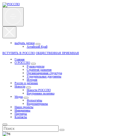
выбрать регион
Алтайский Край
ВСТУПИТЬ В РОССПО
ОБЩЕСТВЕННАЯ ПРИЕМНАЯ
Главная
О РОССПО
Руководители
Стратегия развития
Организационная структура
Учредительные документы
История
Росспо в регионах
Новости
Новости РОССПО
Внутренняя политика
Медиа
Фотоотчёты
Видеоматериалы
Наши проекты
Инициативы
Партнеры
Контакты