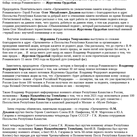
бойца «взвода Романовского» —
Жургенова Ордалбая
.
Председатель Попечительского совета «Оргкомитета по увековечению памяти взвода лейтенанта
Романовского» Герой России
Олег Михайлович Дуканов
выступил с благодарностью в адрес
Посольства Республики Казахстан за добрый жест в отношении памяти погибших во время Великой
Отечественной войны, а также рассказал о том, как идет работа по увековечению подвига взвода
Романовского на данном этапе, чего удалось добиться на данном этапе, о том как родилась идея о
создании документального фильма «Обыкновенный подвиг», который рассказывает о подвиге ввода.
Затем Олег Михайлович торжественно передал потомкам
Жургенова Ордалбая
памятный именной
«черный нож» внучатой племяннице и ее сыну.
Внучатая племянница —
Абдрашова Гульмира Умирзаковна
выступила со словами
благодарности в адрес «Оргкомитета» и Посольства Республики Казахстан за организацию и
проведения памятной акции, которая касается ее родного дяди. Она рассказала, что до стречи с В.Ф.
Колролевым они не знали реальную судьбу своего предка, не знали погиб или пропал без вести, в
бою или от ран… И когда много длет назад их нашел Владимир Федорович и рассказал о том, что
наш предок –
Жургенов Ордалбай
геройски погиб, вместе со всем героическим взводом
Романовского 15 июля 1943 года на Курской дуге (северный фас).
Заместитель председателя «Оргкомитета», историк и биограф и «взвода Романовского»
Владимир
Федорович Королев
рассказал о том, как начинал 30 лет назад поиски потомков взвода
Романовского и как нашел потомков Жургенова Ордалбая. Владимир Федорович акцентировал
внимание участников акции на том, что «Оргкомитет» будет добиваться присвоения всему «взводу
Романовского» звания «Героев Российской Федерации» — посмертно, так как это уже практикуется в
России (уже более 100 человек в России получили это высокое звание за подвиги, совершенные в
годы Великой Отечественной войны, половина из них – посмертно).
Также Владимир Федорович информировал военного атташе Республики Казахстан в России,
полковника –
Каира Назымбекулы Тезекбаева
о том, что в этом 2021 году исполниться ровно 100
лет со дня рождения
Жургенова Ордалбая
и предлагается отметиться это дату совместно с
Посольством Республики Казахстан и казахской диаспорой в Москве в «Музее Победы».
Затем стороны обменялись памятными подарками – со стороны «Оргкомитета»
О.М.
Дуканов
вручил бюсты Героев Советского Союза И.В. Панфилова, М.Ф. Маргелова и Ю.А.
Гагарина и легендарного военачальника четырежды Героя ССССР – Г.К. Жукова сотрудникам
Посольства Республики Казахстан.
Бюст четырежды Героя Советского Союза Г.К. Жукова был вручен военному атташе Республики
Казахстан – полковнику
Каиру Назымбековичу Тезекбаеву,
бюстИ.В. Панфилова был вручен
помощнику военного атташе, а бюст Ю.А. Гагарина (в честь 60-летия первого полета человека в
Космос) был передан для вручения Чрезвычайному и Полномочному Послу Республики Казахстан в