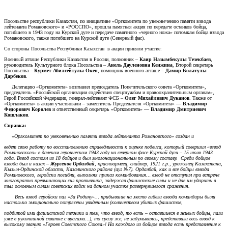
Посольстве республики Казахстан, по инициативе «Оргкомитета по увековечению памяти взвода
лейтенанта Романовского» и «РОССПО», прошла памятная акция по передаче останков бойца,
погибшего в 1943 году на Курской дуге и передаче памятного «черного ножа» потомкам бойца взвода
Романовского, также погибшего на Курской дуге (Северный фас).
Со стороны Посольства Республики Казахстан в акции приняли участие:
Военный атташе Республики Казахстан в России, полковник –
Каир Назымбекулы Тезекбаев
,
руководитель Культурного блока Посольства –
Анель Дауленовна Кенжина
, Второй секретарь
Посольства –
Курмет Абилсейтулы Окен
, помощник военного атташе –
Дамир Болатулы
Дарбеков
.
Делегацию «Оргкомитета» возглавил председатель Попечительского совета «Оргкомитета»,
председатель «Российской организации содействия спецслужбам и правоохранительным органам»,
Герой Российской Федерации, генерал-лейтенант ФСБ –
Олег Михайлович Дуканов
. Также от
«Оргкомитета» в акции участвовали – заместитель Председателя «Оргкомитета» —
Владимир
Федорович Королев
и ответственный секретарь «Оргкомитета» —
Владимир Дмитриевич
Кошлаков
.
Справка:
«Оргкомитет по увековечению памяти взвода лейтенанта Романовского» создан и
ведет свою работу по восстановлению справедливости к оценке подвига, который совершил «взвод
Романовского» в далеком героическом 1943 году на северном фасе Курской дуги – 15 июля 1943
года. Взвод состоял из 18 бойцов и был многонациональным по своему составу. Среди бойцов
взвода был и казах –
Жургенов Ордалбай
, красноармеец, снайпер, 1921 г.р., уроженец Казахстана,
Кызыл-Ординской области, Казалинского района (аул №7). Ордалбай, как и все бойцы взвода
Романовского, геройски погибли, выполняя приказ командования… взвод не отступил при встрече
многократно превышающих сил противника, задержав фашистские силы и не дав им ударить в
тыл основным силам советских войск на данном участке развернувшегося сражения.
Весь взвод геройски пал «За Родину»… прибывшие на место гибели взвода командиры были
настолько эмоционально потрясены увиденным (количеством убитых фашистов,
подбитой ими фашистской техники и тем, что взвод, то есть – оставшиеся в живых бойцы, пали
уже в рукопашной схватке с врагами…), то сразу же, не задумываясь, представили весь взвод к
высокому званию «Героев Советского Союза»! На каждого из бойцов взвода есть представление к