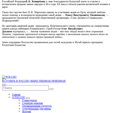
Российской Федерации
Е.Б. Кошербаеву
в знак благодарности Казахской земле за участие в
историческом прорыве наших народов в 60-е годы XX века в области ракетно-космической техники и
науке.
Также был вручен бюст В.Ф. Маргелова одному из участников акции из Орла, который любезно
оказал помощь в возможности проведения самой акции —
Павлу Викторовичу Овсянникову
—
председателю Орловской областной общественной организации «Союз Десанта и Специальных
Подразделений».
По окончании памятной акции председатель Попечительского совета «Оргкомитета по увековечению
памяти взвода лейтенанта Романовского» Герой России
Олег Михайлович
Дуканов
подчеркнул,
«… данная памятная акция – это наш общий вклад в дело сохранения
Памяти, сохранения героической истории наших народов, и выполнения нашего личного долга по
отношению к памяти павшим героям минувшей войны»
.
Затем сотрудники Посольства организовали для гостей экскурсию в Музей первого президента
Республики Казахстан.
ВСТУПИТЬ В РОССПО
ОБЩЕСТВЕННАЯ ПРИЕМНАЯ
Главная
О РОССПО
Руководители
Стратегия развития
Организационная структура
Учредительные документы
История